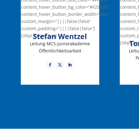
content_hover_button_bg_color=“#F2592B“
content_
content_hover_button_border_width=“0px“
content_
custom_margin=“||||false|false“
content_
custom_padding=“||||false|false“]
custom_m
Stefan Wentzel
[/dipi_hover_box]
custom_p
To
[/dipi_h
Leitung MCS-Juniorakademie
Öffentlichkeitsarbeit
Leit
P