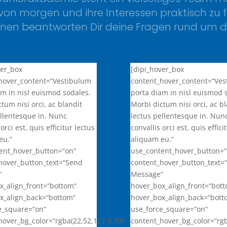
on morgen und ihre Interessen praktisch zu f
nnen beantworten Dir deine Fragen rund um d
ver_box
[dipi_hover_box
hover_content=“Vestibulum
content_hover_content=“Ve
am in nisl euismod sodales.
porta diam in nisl euismod 
tum nisi orci, ac blandit
Morbi dictum nisi orci, ac b
ellentesque in. Nunc
lectus pellentesque in. Nun
orci est, quis efficitur lectus
convallis orci est, quis effici
eu.“
aliquam eu.“
ent_hover_button=“on“
use_content_hover_button=“
hover_button_text=“Send
content_hover_button_text=
“
Message“
x_align_front=“bottom“
hover_box_align_front=“bot
x_align_back=“bottom“
hover_box_align_back=“bott
e_square=“on“
use_force_square=“on“
hover_bg_color=“rgba(22,52,127,0.79)“
content_hover_bg_color=“rgb