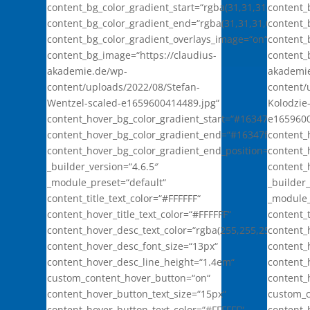
content_bg_color_gradient_start=“rgba(31,31,31,0)“
content_
content_bg_color_gradient_end=“rgba(31,31,31,0.9)“
content_
content_bg_color_gradient_overlays_image=“on“
content_
content_bg_image=“https://claudius-
content_
akademie.de/wp-
akademi
content/uploads/2022/08/Stefan-
content/
Wentzel-scaled-e1659600414489.jpg“
Kolodzie
content_hover_bg_color_gradient_start=“#16347f“
e1659600
content_hover_bg_color_gradient_end=“#16347f“
content_
content_hover_bg_color_gradient_end_position=“71%“
content_
_builder_version=“4.6.5″
content_
_module_preset=“default“
_builder_
content_title_text_color=“#FFFFFF“
_module_
content_hover_title_text_color=“#FFFFFF“
content_t
content_hover_desc_text_color=“rgba(255,255,255,0.7)“
content_h
content_hover_desc_font_size=“13px“
content_
content_hover_desc_line_height=“1.4em“
content_
custom_content_hover_button=“on“
content_
content_hover_button_text_size=“15px“
custom_c
content_hover_button_text_color=“#FFFFFF“
content_