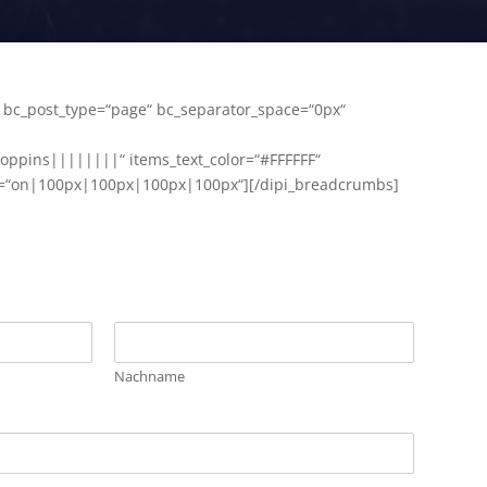
bc_post_type=“page“ bc_separator_space=“0px“
Poppins||||||||“ items_text_color=“#FFFFFF“
ive=“on|100px|100px|100px|100px“][/dipi_breadcrumbs]
Nachname