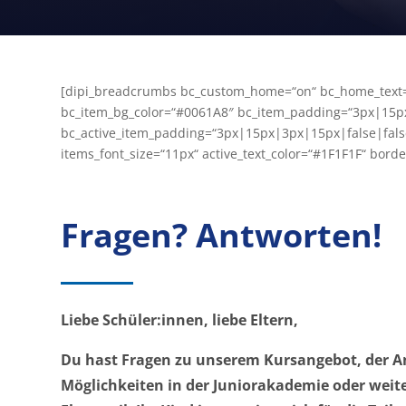
[dipi_breadcrumbs bc_custom_home=“on“ bc_home_text=“
bc_item_bg_color=“#0061A8″ bc_item_padding=“3px|15px|
bc_active_item_padding=“3px|15px|3px|15px|false|false“
items_font_size=“11px“ active_text_color=“#1F1F1F“ bo
Fragen? Antworten!
Liebe Schüler:innen, liebe Eltern,
Du hast Fragen zu unserem Kursangebot, der 
Möglichkeiten in der Juniorakademie oder weit