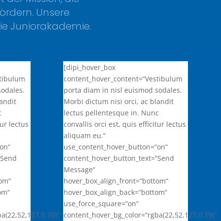
ördern. Unsere
ie Juniorakademie.
[dipi_hover_box
stibulum
content_hover_content=“Vestibulum
sodales.
porta diam in nisl euismod sodales.
landit
Morbi dictum nisi orci, ac blandit
c
lectus pellentesque in. Nunc
tur lectus
convallis orci est, quis efficitur lectus
aliquam eu.“
on“
use_content_hover_button=“on“
“Send
content_hover_button_text=“Send
Message“
tom“
hover_box_align_front=“bottom“
om“
hover_box_align_back=“bottom“
use_force_square=“on“
a(22,52,127,0.79)“
content_hover_bg_color=“rgba(22,52,127,0.79)“