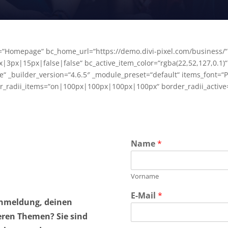
Homepage“ bc_home_url=“https://demo.divi-pixel.com/business/“ 
3px|15px|false|false“ bc_active_item_color=“rgba(22,52,127,0.1)“
 _builder_version=“4.6.5″ _module_preset=“default“ items_font=“
rder_radii_items=“on|100px|100px|100px|100px“ border_radii_act
Name
*
Vorname
E-Mail
*
Anmeldung, deinen
eren Themen? Sie sind