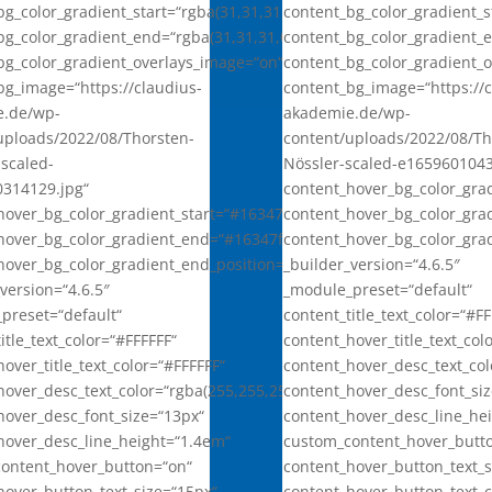
bg_color_gradient_start=“rgba(31,31,31,0)“
content_bg_color_gradient_st
bg_color_gradient_end=“rgba(31,31,31,0.9)“
content_bg_color_gradient_e
bg_color_gradient_overlays_image=“on“
content_bg_color_gradient_
bg_image=“https://claudius-
content_bg_image=“https://c
e.de/wp-
akademie.de/wp-
uploads/2022/08/Thorsten-
content/uploads/2022/08/T
-scaled-
Nössler-scaled-e165960104
314129.jpg“
content_hover_bg_color_grad
hover_bg_color_gradient_start=“#16347f“
content_hover_bg_color_gra
hover_bg_color_gradient_end=“#16347f“
content_hover_bg_color_gra
hover_bg_color_gradient_end_position=“71%“
_builder_version=“4.6.5″
version=“4.6.5″
_module_preset=“default“
preset=“default“
content_title_text_color=“#FF
itle_text_color=“#FFFFFF“
content_hover_title_text_col
over_title_text_color=“#FFFFFF“
content_hover_desc_text_col
hover_desc_text_color=“rgba(255,255,255,0.7)“
content_hover_desc_font_si
hover_desc_font_size=“13px“
content_hover_desc_line_he
hover_desc_line_height=“1.4em“
custom_content_hover_butt
ontent_hover_button=“on“
content_hover_button_text_s
hover_button_text_size=“15px“
content_hover_button_text_c