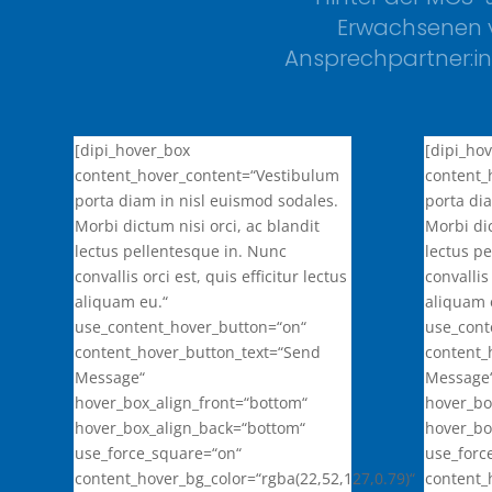
Erwachsenen v
Ansprechpartner:i
[dipi_hover_box
[dipi_ho
content_hover_content=“Vestibulum
content_
porta diam in nisl euismod sodales.
porta di
Morbi dictum nisi orci, ac blandit
Morbi dic
lectus pellentesque in. Nunc
lectus p
convallis orci est, quis efficitur lectus
convallis 
aliquam eu.“
aliquam 
use_content_hover_button=“on“
use_cont
content_hover_button_text=“Send
content_
Message“
Message
hover_box_align_front=“bottom“
hover_bo
hover_box_align_back=“bottom“
hover_bo
use_force_square=“on“
use_forc
content_hover_bg_color=“rgba(22,52,127,0.79)“
content_