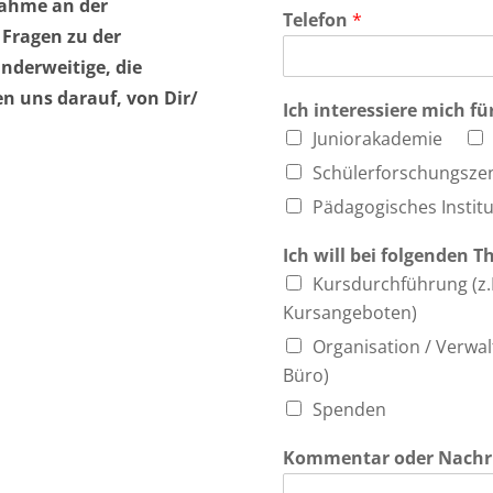
lnahme an der
Telefon
*
Fragen zu der
derweitige, die
n uns darauf, von Dir/
Ich interessiere mich fü
Juniorakademie
Schülerforschungsz
Pädagogisches Institu
Ich will bei folgenden
Kursdurchführung (z.B
Kursangeboten)
Organisation / Verwalt
Büro)
Spenden
Kommentar oder Nachr