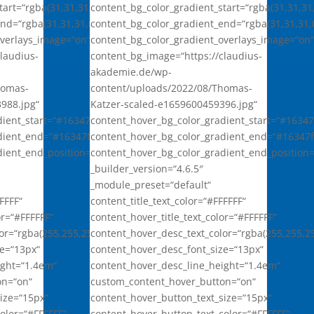
art=“rgba(31,31,31,0)“
content_bg_color_gradient_start=“rgba(31,31,31,
nd=“rgba(31,31,31,0.9)“
content_bg_color_gradient_end=“rgba(31,31,31,0
overlays_image=“on“
content_bg_color_gradient_overlays_image=“on
laudius-
content_bg_image=“https://claudius-
akademie.de/wp-
homas-
content/uploads/2022/08/Thomas-
3988.jpg“
Katzer-scaled-e1659600459396.jpg“
ient_start=“#16347f“
content_hover_bg_color_gradient_start=“#16347
dient_end=“#16347f“
content_hover_bg_color_gradient_end=“#16347f
dient_end_position=“71%“
content_hover_bg_color_gradient_end_position
_builder_version=“4.6.5″
_module_preset=“default“
FFFF“
content_title_text_color=“#FFFFFF“
or=“#FFFFFF“
content_hover_title_text_color=“#FFFFFF“
or=“rgba(255,255,255,0.7)“
content_hover_desc_text_color=“rgba(255,255,25
ze=“13px“
content_hover_desc_font_size=“13px“
ight=“1.4em“
content_hover_desc_line_height=“1.4em“
on=“on“
custom_content_hover_button=“on“
ize=“15px“
content_hover_button_text_size=“15px“
olor=“#FFFFFF“
content_hover_button_text_color=“#FFFFFF“