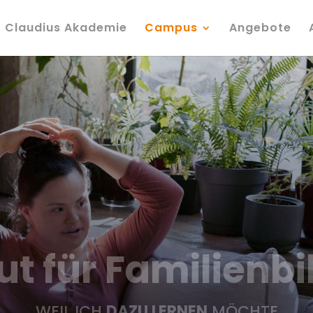
Claudius Akademie
Campus
Angebote
tut für Familienb
WEIL ICH
DAZU LERNEN
MÖCHTE