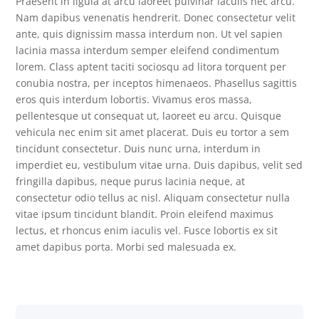
Praesent in ligula at arcu laoreet pulvinar iaculis nec arcu.
Nam dapibus venenatis hendrerit. Donec consectetur velit
ante, quis dignissim massa interdum non. Ut vel sapien
lacinia massa interdum semper eleifend condimentum
lorem. Class aptent taciti sociosqu ad litora torquent per
conubia nostra, per inceptos himenaeos. Phasellus sagittis
eros quis interdum lobortis. Vivamus eros massa,
pellentesque ut consequat ut, laoreet eu arcu. Quisque
vehicula nec enim sit amet placerat. Duis eu tortor a sem
tincidunt consectetur. Duis nunc urna, interdum in
imperdiet eu, vestibulum vitae urna. Duis dapibus, velit sed
fringilla dapibus, neque purus lacinia neque, at
consectetur odio tellus ac nisl. Aliquam consectetur nulla
vitae ipsum tincidunt blandit. Proin eleifend maximus
lectus, et rhoncus enim iaculis vel. Fusce lobortis ex sit
amet dapibus porta. Morbi sed malesuada ex.