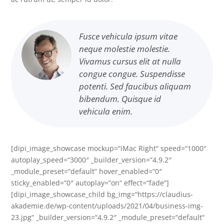
Fusce vehicula ipsum vitae
neque molestie molestie.
Vivamus cursus elit at nulla
congue congue. Suspendisse
potenti. Sed faucibus aliquam
bibendum. Quisque id
vehicula enim.
[dipi_image_showcase mockup=“iMac Right“ speed=“1000″
autoplay_speed=“3000″ _builder_version=“4.9.2″
_module_preset=“default“ hover_enabled=“0″
sticky_enabled=“0″ autoplay=“on“ effect=“fade“]
[dipi_image_showcase_child bg_img=“https://claudius-
akademie.de/wp-content/uploads/2021/04/business-img-
23.jpg“ _builder_version=“4.9.2″ _module_preset=“default“