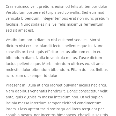
Cras euismod velit pretium, euismod felis at, tempor dolor.
Vestibulum posuere et turpis sed convallis. Sed euismod
vehicula bibendum. Integer tempus erat non nunc pretium
facilisis. Nunc sodales nisi vel felis maximus fermentum
sed sit amet est.
Vestibulum porta diam in nisl euismod sodales. Morbi
dictum nisi orci, ac blandit lectus pellentesque in. Nunc
convallis orci est, quis efficitur lectus aliquam eu. In eu
bibendum diam. Nulla id vehicula metus. Fusce dictum
luctus pellentesque. Morbi interdum ultrices ex, sit amet
molestie dolor bibendum bibendum. Etiam dui leo, finibus
ac rutrum ut, semper id dolor.
Praesent in ligula at arcu laoreet pulvinar iaculis nec arcu.
Nam dapibus venenatis hendrerit. Donec consectetur velit
ante, quis dignissim massa interdum non. Ut vel sapien
lacinia massa interdum semper eleifend condimentum
lorem. Class aptent taciti sociosqu ad litora torquent per
conubia nostra, per inceptos himenaeos. Phasellus sagittis