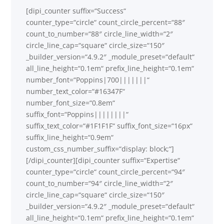
[dipi_counter suffix=“Success“
counter_type=“circle“ count_circle_percent=“88″
count_to_number=“88″ circle_line_width=“2″
circle_line_cap=“square“ circle_size=“150″
_builder_version=“4.9.2″ _module_preset=“default“
all_line_height=“0.1em“ prefix_line_height=“0.1em“
number_font=“Poppins|700|||||||“
number_text_color=“#16347F“
number_font_size=“0.8em“
suffix_font=“Poppins||||||||“
suffix_text_color=“#1F1F1F“ suffix_font_size=“16px“
suffix_line_height=“0.9em“
custom_css_number_suffix=“display: block;“]
[/dipi_counter][dipi_counter suffix=“Expertise“
counter_type=“circle“ count_circle_percent=“94″
count_to_number=“94″ circle_line_width=“2″
circle_line_cap=“square“ circle_size=“150″
_builder_version=“4.9.2″ _module_preset=“default“
all_line_height=“0.1em“ prefix_line_height=“0.1em“