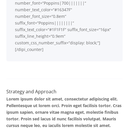
number_font=“Poppins|700|||||||“
number_text_color=“#16347F“
number_font_size=“0.8em“
suffix_font=“Poppins||||||||“
suffix_text_color=“#1F1F1F“ suffix_font_size=“16px“
suffix_line_height=“0.9em“
custom_css_number_suffix=“display: block;“]
[/dipi_counter]
Strategy and Approach
Lorem ipsum dolor sit amet, consectetur adipiscing elit.
Pellentesque ut lorem orci. Proin eget facilisis tortor. Cras
ipsum sapien, ornare vitae magna eget, molestie finibus
tortor. Proin sed lacus id nunc facilisis volutpat. Mauris
cursus neque leo, eu iaculis lorem molestie sit amet.