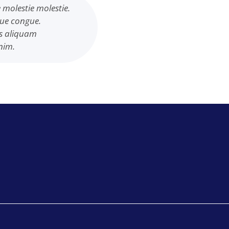
 molestie molestie.
gue congue.
us aliquam
nim.