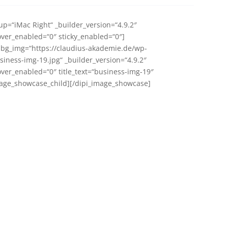
p=“iMac Right“ _builder_version=“4.9.2″
ver_enabled=“0″ sticky_enabled=“0″]
 bg_img=“https://claudius-akademie.de/wp-
iness-img-19.jpg“ _builder_version=“4.9.2″
ver_enabled=“0″ title_text=“business-img-19″
mage_showcase_child][/dipi_image_showcase]