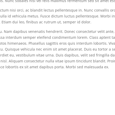
s. Nunc sodales nisi vel felis maximus fermentum sed sit amet est
um nisi orci, ac blandit lectus pellentesque in. Nunc convallis orc
Nulla id vehicula metus. Fusce dictum luctus pellentesque. Morbi 
Etiam dui leo, finibus ac rutrum ut, semper id dolor.
rcu. Nam dapibus venenatis hendrerit. Donec consectetur velit ante,
ssa interdum semper eleifend condimentum lorem. Class aptent tac
ptos himenaeos. Phasellus sagittis eros quis interdum lobortis. Vi
cu. Quisque vehicula nec enim sit amet placerat. Duis eu tortor a 
diet eu, vestibulum vitae urna. Duis dapibus, velit sed fringilla d
nisl. Aliquam consectetur nulla vitae ipsum tincidunt blandit. Proi
sce lobortis ex sit amet dapibus porta. Morbi sed malesuada ex.