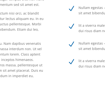
ermentum sed sit amet est.
N
Nullam egestas – 
sit amet bibend
tum nisi orci, ac blandit
itur lectus aliquam eu. In eu
uctus pellentesque. Morbi
N
lit a viverra ma
bibendum. Etiam dui leo,
dui risus diam n
N
Nullam egestas – 
arcu. Nam dapibus venenatis
sit amet bibend
 massa interdum non. Ut vel
ntum lorem. Class aptent
er inceptos himenaeos.
N
lit a viverra ma
eros massa, pellentesque ut
dui risus diam n
m sit amet placerat. Duis eu
erdum in imperdiet eu,