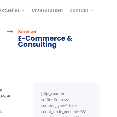
Aktuelles
Unterstützen
Kontakt
$
Services
E-Commerce &
Consulting
um
[dipi_counter
leo, eu
suffix=“Success“
counter_type=“circle“
la
count_circle_percent=“88″