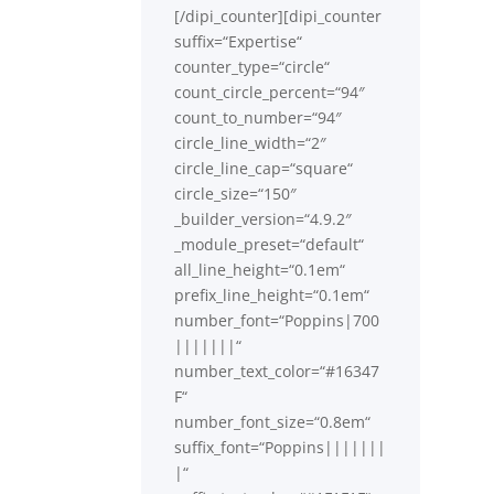
[/dipi_counter][dipi_counter
suffix=“Expertise“
counter_type=“circle“
count_circle_percent=“94″
count_to_number=“94″
circle_line_width=“2″
circle_line_cap=“square“
circle_size=“150″
_builder_version=“4.9.2″
_module_preset=“default“
all_line_height=“0.1em“
prefix_line_height=“0.1em“
number_font=“Poppins|700
|||||||“
number_text_color=“#16347
F“
number_font_size=“0.8em“
suffix_font=“Poppins|||||||
|“