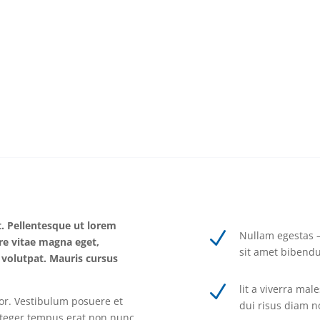
t. Pellentesque ut lorem
N
Nullam egestas – 
are vitae magna eget,
sit amet bibend
s volutpat. Mauris cursus
N
lit a viverra ma
lor. Vestibulum posuere et
dui risus diam n
nteger tempus erat non nunc