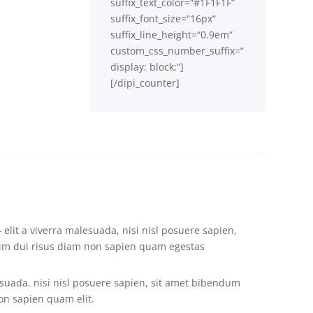
suffix_text_color=“#1F1F1F“
suffix_font_size=“16px“
suffix_line_height=“0.9em“
custom_css_number_suffix=“
display: block;“]
[/dipi_counter]
elit a viverra malesuada, nisi nisl posuere sapien,
um dui risus diam non sapien quam egestas
lesuada, nisi nisl posuere sapien, sit amet bibendum
on sapien quam elit.