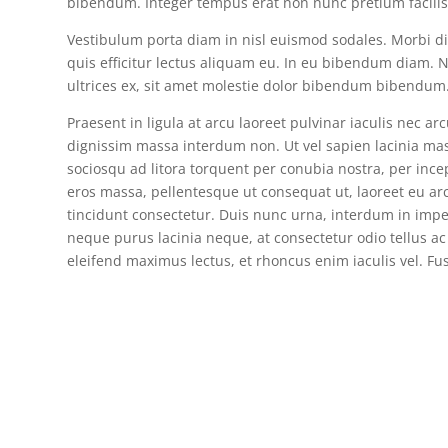
bibendum. Integer tempus erat non nunc pretium facilisi
Vestibulum porta diam in nisl euismod sodales. Morbi dict
quis efficitur lectus aliquam eu. In eu bibendum diam. 
ultrices ex, sit amet molestie dolor bibendum bibendum. 
Praesent in ligula at arcu laoreet pulvinar iaculis nec a
dignissim massa interdum non. Ut vel sapien lacinia ma
sociosqu ad litora torquent per conubia nostra, per ince
eros massa, pellentesque ut consequat ut, laoreet eu ar
tincidunt consectetur. Duis nunc urna, interdum in imper
neque purus lacinia neque, at consectetur odio tellus ac 
eleifend maximus lectus, et rhoncus enim iaculis vel. Fu