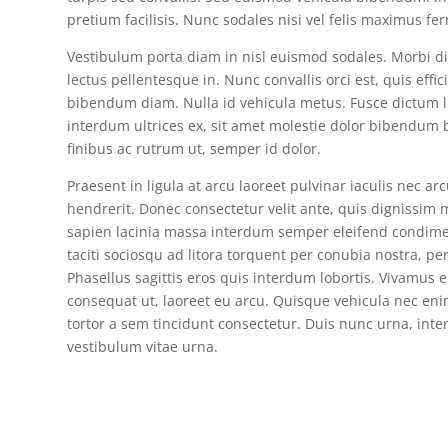
pretium facilisis. Nunc sodales nisi vel felis maximus f
Vestibulum porta diam in nisl euismod sodales. Morbi dic
lectus pellentesque in. Nunc convallis orci est, quis effic
bibendum diam. Nulla id vehicula metus. Fusce dictum l
interdum ultrices ex, sit amet molestie dolor bibendum 
finibus ac rutrum ut, semper id dolor.
Praesent in ligula at arcu laoreet pulvinar iaculis nec 
hendrerit. Donec consectetur velit ante, quis dignissim
sapien lacinia massa interdum semper eleifend condime
taciti sociosqu ad litora torquent per conubia nostra, p
Phasellus sagittis eros quis interdum lobortis. Vivamus 
consequat ut, laoreet eu arcu. Quisque vehicula nec eni
tortor a sem tincidunt consectetur. Duis nunc urna, int
vestibulum vitae urna.