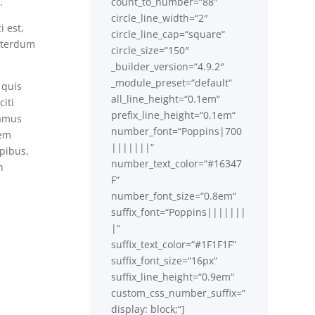
.
count_to_number=“88″
circle_line_width=“2″
i est,
circle_line_cap=“square“
interdum
circle_size=“150″
_builder_version=“4.9.2″
_module_preset=“default“
 quis
all_line_height=“0.1em“
iti
prefix_line_height=“0.1em“
vamus
number_font=“Poppins|700
sem
|||||||“
apibus,
number_text_color=“#16347
n
F“
number_font_size=“0.8em“
suffix_font=“Poppins|||||||
|“
suffix_text_color=“#1F1F1F“
suffix_font_size=“16px“
suffix_line_height=“0.9em“
custom_css_number_suffix=“
display: block;“]