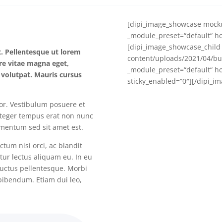
[dipi_image_showcase mocku
_module_preset=“default“ ho
[dipi_image_showcase_child
t. Pellentesque ut lorem
content/uploads/2021/04/bus
are vitae magna eget,
_module_preset=“default“ ho
s volutpat. Mauris cursus
sticky_enabled=“0″][/dipi_i
lor. Vestibulum posuere et
nteger tempus erat non nunc
ermentum sed sit amet est.
tum nisi orci, ac blandit
itur lectus aliquam eu. In eu
uctus pellentesque. Morbi
bibendum. Etiam dui leo,