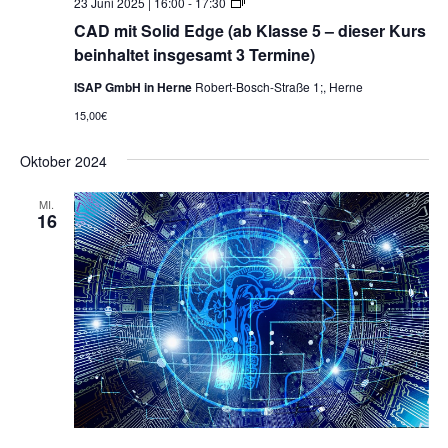
CAD
23 Juni 2025 | 16:00
-
17:30
mit
CAD mit Solid Edge (ab Klasse 5 – dieser Kurs
Solid
Edge
beinhaltet insgesamt 3 Termine)
(ISAP)
ISAP GmbH in Herne
Robert-Bosch-Straße 1;, Herne
15,00€
Oktober 2024
MI.
16