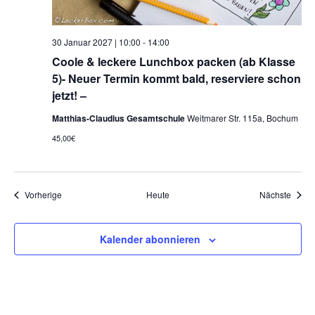
30 Januar 2027 | 10:00
-
14:00
Coole & leckere Lunchbox packen (ab Klasse
5)- Neuer Termin kommt bald, reserviere schon
jetzt! –
Matthias-Claudius Gesamtschule
Weitmarer Str. 115a, Bochum
45,00€
Veranstaltungen
Veran
Vorherige
Heute
Nächste
Kalender abonnieren