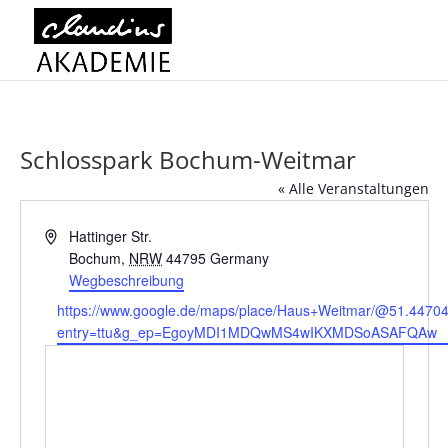
Schlosspark Bochum-Weitmar
« Alle Veranstaltungen
Adresse
Hattinger Str.
Bochum
,
NRW
44795
Germany
Wegbeschreibung
Webseite
https://www.google.de/maps/place/Haus+Weitmar/@51.447
entry=ttu&g_ep=EgoyMDI1MDQwMS4wIKXMDSoASAFQAw