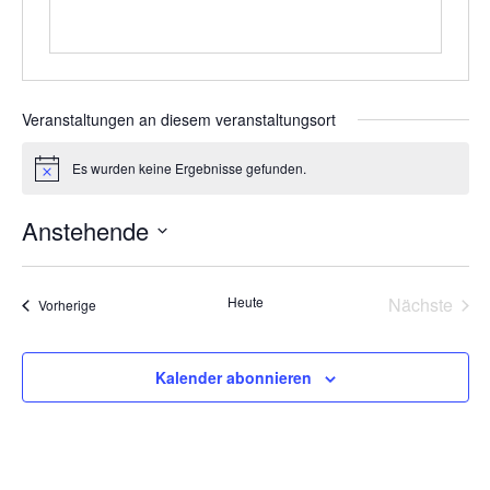
Veranstaltungen an diesem veranstaltungsort
Es wurden keine Ergebnisse gefunden.
Hinweis
Anstehende
Datum
wählen.
Heute
Nächste
Veranstaltungen
Vorherige
Veransta
Kalender abonnieren