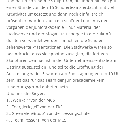
Und natürlich sind die Skulpturen, die innerhalb von gut
einer Stunde von den 16 Schülerteams erdacht, mit viel
Kreativität umgesetzt und dann noch einfallsreich
präsentiert wurden, auch ein schöner Lohn. Aus den
Vorgaben der Juniorakademie – nur Material der
Stadtwerke und der Slogan ‚Mit Energie in die Zukunft’
durften verwendet werden – machten die Schüler
sehenswerte Präsentationen. Die Stadtwerke waren so
beeindruckt, dass sie spontan zusagten, die fertigen
Skulpturen demnächst in der Unternehmenszentrale am
Ostring auszustellen. Und sollte die Eröffnung der
Ausstellung wider Erwarten am Samstagmorgen um 10 Uhr
sein, ist das für das Team der Juniorakademie kein
Hinderungsgrund dabei zu sein.
Und hier die Sieger:
1. „Wanka 1“von der MCS
2.„Energieriegel“ von der TKS
3.„GreenMenGroup“ von der Lessingschule
4. „Team Posser1“ von der MCS